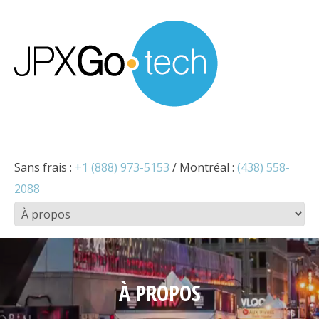
Sans frais :
+1 (888) 973-5153
/ Montréal :
(438) 558-
2088
À PROPOS